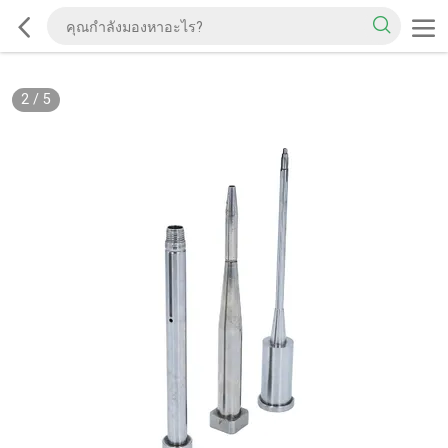
2
/
5