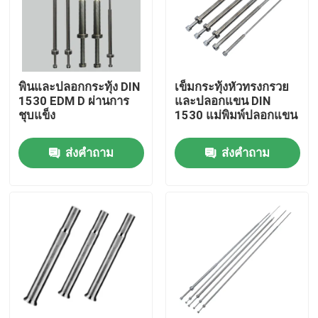
ผลิตภัณฑ์
ชิ้นส่วนแม่พิมพ์ที่มีความแม่นยำ
พินและปลอกกระทุ้ง DIN
เข็มกระทุ้งหัวทรงกรวย
1530 EDM D ผ่านการ
และปลอกแขน DIN
ชุบแข็ง
1530 แม่พิมพ์ปลอกแขน
ชิ้นส่วนแม่พิมพ์ฉีดพลาสติก
ส่งคำถาม
ส่งคำถาม
หมุดและแขนเสื้ออีเจ็คเตอร์
Die Punch Pins
ค้นหาบล็อก
ไกด์พินและบูช