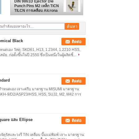
DIN 9861D Ejector Die
Punch Pins M2 เหล็ก TiCN
TILCN ​​การเคลือบ Alcrona
DLC
emical Black
ติดต่อ
หนดเอง วัสดุ: SKD61, H13, 1.2344, 1.2210 HSS,
ก่อตั้งขึ้นในปี 2550 ซึ่งเป็นหนึ่งในผู้ผลิตชิ้...
andard
ติดต่อ
บบกำหนดเอง เจาะครีบ มาตรฐาน MISUMI มาตรฐาน:
SKH-9/D2/ASP23/HSS, HSS, SUJ2, M2, M42 การ
quare และ Ellipse
ติดต่อ
มจัตุรัสและวงรี TiN เคลือบ ปั๊มแม่พิมพ์ เจาะ มาตรฐาน: