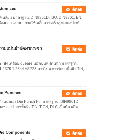
ustomized
ติดต่อ
ะรูสี่เหลี่ยม มาตรฐาน: DIN9861D, ISO, DIN9861, EN,
่องเจาะแบบตายจะใช้เหล็กความเร็วสูงและเหล็กทั...
์ความแม่นยำขัดเงากระจก
ติดต่อ
in TiN เคลือบ queare หมัดบนหมัดหนัก มาตรฐาน:
2379 1.2344 ASP23 คาร์ไบด์ การรักษาพื้นผิว:TiN,
Die Punches
ติดต่อ
มือ กำหนดเอง Die Punch Pin มาตรฐาน: DIN9861D,
ฯ การรักษาพื้นผิว:TiN, TiCN, DLC เป็นต้น ผลิต
 Die Components
ติดต่อ