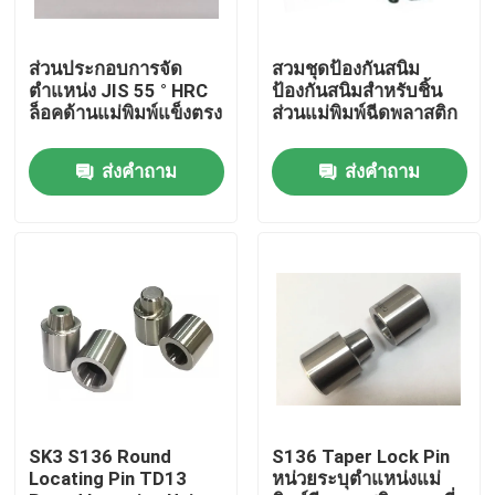
ผลิตภัณฑ์
ส่วนประกอบการจัด
สวมชุดป้องกันสนิม
ตำแหน่ง JIS 55 ° HRC
ป้องกันสนิมสำหรับชิ้น
ล็อคด้านแม่พิมพ์แข็งตรง
ส่วนแม่พิมพ์ฉีดพลาสติก
ชิ้นส่วนแม่พิมพ์ที่มีความแม่นยำ
ส่งคำถาม
ส่งคำถาม
ชิ้นส่วนแม่พิมพ์ฉีดพลาสติก
หมุดและแขนเสื้ออีเจ็คเตอร์
Die Punch Pins
ค้นหาบล็อก
SK3 S136 Round
S136 Taper Lock Pin
Locating Pin TD13
หน่วยระบุตำแหน่งแม่
ไกด์พินและบูช