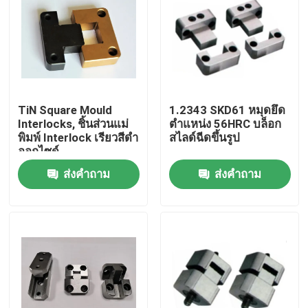
TiN Square Mould
1.2343 SKD61 หมุดยึด
Interlocks, ชิ้นส่วนแม่
ตำแหน่ง 56HRC บล็อก
พิมพ์ Interlock เรียวสีดำ
สไลด์ฉีดขึ้นรูป
ออกไซด์
ส่งคำถาม
ส่งคำถาม
บ้าน
เกี่ยวกับเรา
รายชื่อผู้ติดต่อ