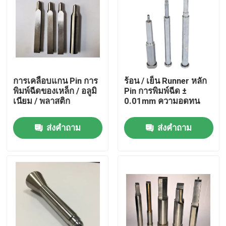
การเคลือบแกน Pin การ
ร้อน / เย็น Runner หลัก
พิมพ์ฉีดของเหล็ก / อลูมิ
Pin การพิมพ์ฉีด ±
เนียม / พลาสติก
0.01mm ความอดทน
ส่งคำถาม
ส่งคำถาม
บ้าน
เกี่ยวกับเรา
รายชื่อผู้ติดต่อ