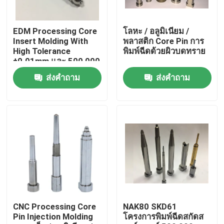
ผลิตภัณฑ์
EDM Processing Core
โลหะ / อลูมิเนียม /
Insert Molding With
พลาสติก Core Pin การ
High Tolerance
พิมพ์ฉีดด้วยผิวบดทราย
ชิ้นส่วนแม่พิมพ์ที่มีความแม่นยำ
±0.01mm และ 500,000
Shots การประมวลผล
ส่งคำถาม
ส่งคำถาม
ของสารประกอบไฟฟ้า
ชิ้นส่วนแม่พิมพ์ฉีดพลาสติก
หมุดและแขนเสื้ออีเจ็คเตอร์
Die Punch Pins
ค้นหาบล็อก
CNC Processing Core
NAK80 SKD61
Pin Injection Molding
โครงการพิมพ์ฉีดสกัดส
ไกด์พินและบูช