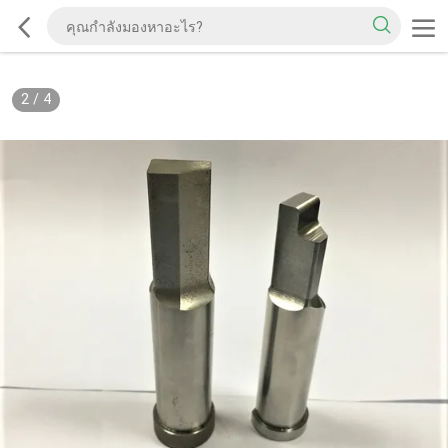
2
/
4