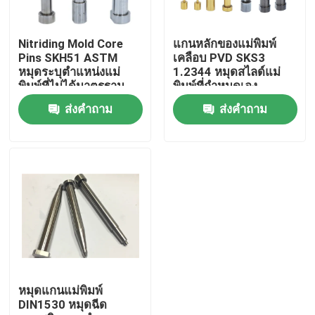
ผลิตภัณฑ์
Nitriding Mold Core
แกนหลักของแม่พิมพ์
Pins SKH51 ASTM
เคลือบ PVD SKS3
หมุดระบุตำแหน่งแม่
1.2344 หมุดสไลด์แม่
ชิ้นส่วนแม่พิมพ์ที่มีความแม่นยำ
พิมพ์ที่ไม่ได้มาตรฐาน
พิมพ์ที่กำหนดเอง
ส่งคำถาม
ส่งคำถาม
ชิ้นส่วนแม่พิมพ์ฉีดพลาสติก
หมุดและแขนเสื้ออีเจ็คเตอร์
Die Punch Pins
ค้นหาบล็อก
หมุดแกนแม่พิมพ์
DIN1530 หมุดฉีด
ไกด์พินและบูช