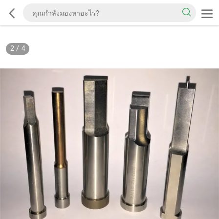
2
/
4