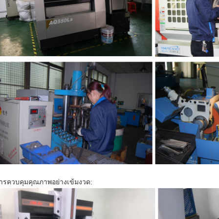
ารควบคุมคุณภาพอย่างเข้มงวด: