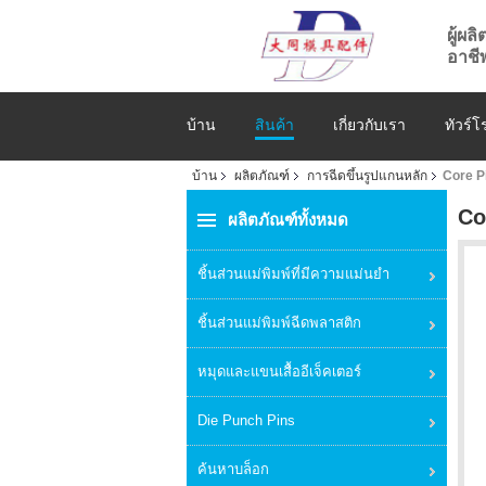
ผู้ผล
อาชี
บ้าน
สินค้า
เกี่ยวกับเรา
ทัวร์
บ้าน
ผลิตภัณฑ์
การฉีดขึ้นรูปแกนหลัก
Core Pi
Co
ผลิตภัณฑ์ทั้งหมด
ชิ้นส่วนแม่พิมพ์ที่มีความแม่นยำ
ชิ้นส่วนแม่พิมพ์ฉีดพลาสติก
หมุดและแขนเสื้ออีเจ็คเตอร์
Die Punch Pins
ค้นหาบล็อก