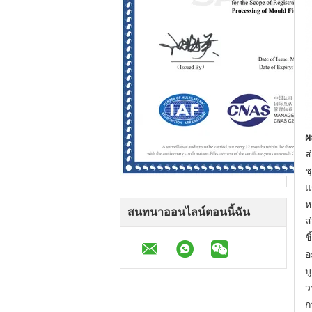
ผ
ส
ช
แ
ห
สนทนาออนไลน์ตอนนี้ฉัน
ส
ช
อ
บ
ว
ก