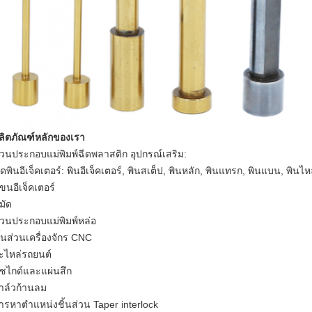
ลิตภัณฑ์หลักของเรา
่วนประกอบแม่พิมพ์ฉีดพลาสติก อุปกรณ์เสริม:
ุดพินอีเจ็คเตอร์: พินอีเจ็คเตอร์, พินสเต็ป, พินหลัก, พินแทรก, พินแบน, พินไห
ขนอีเจ็คเตอร์
มัด
่วนประกอบแม่พิมพ์หล่อ
ิ้นส่วนเครื่องจักร CNC
ฝากข้อความ
ะไหล่รถยนต์
ูชไกด์และแผ่นสึก
เราจะโทรกลับหาคุณเร็ว ๆ นี้!
าล์วก้านลม
ารหาตำแหน่งชิ้นส่วน Taper interlock