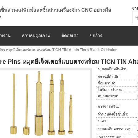
ขาย
ิตชิ้นส่วนแม่พิมพ์และชิ้นส่วนเครื่องจักร CNC อย่างมือ
พ
โรงงาน
ควบคุมคุณภาพ
ติดต่อเรา
ขออ้าง
ns หมุดอีเจ็คเตอร์แบบตรงพร้อม TiCN TiN Aitain Ticrn Black Oxidation
re Pins หมุดอีเจ็คเตอร์แบบตรงพร้อม TiCN TiN Ait
รายละเอียดสินค้า:
สถานที่กำเนิด:
ชื่อแบรนด์:
ได้รับการรับรอง:
หมายเลขรุ่น:
การชำระเงิน:
จำนวนสั่งซื้อขั้นต่ำ:
ราคา:
รายละเอียดการบรรจุ:
เวลาการส่งมอบ: