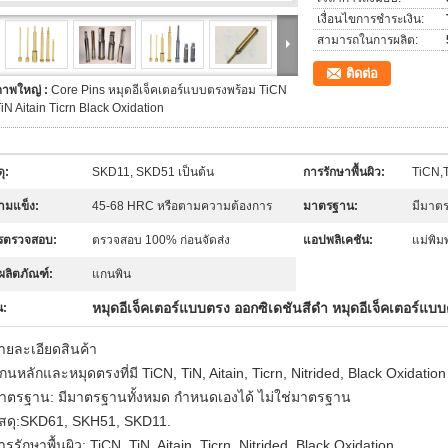
เงื่อนไขการชำระเงิน:
สามารถในการผลิต:
ติดต่อ
ภาพใหญ่ :
Core Pins หมุดอีเจ็คเตอร์แบบตรงพร้อม TiCN
iN Aitain Ticrn Black Oxidation
ดุ:
SKD11, SKD51 เป็นต้น
การรักษาพื้นผิว:
TiCN,T
ามแข็ง:
45-68 HRC หรือตามความต้องการ
มาตรฐาน:
มีมาตร
รตรวจสอบ:
ตรวจสอบ 100% ก่อนจัดส่ง
แอปพลิเคชัน:
แม่พิม
อผลิตภัณฑ์:
แกนพิน
หมุดอีเจ็คเตอร์แบบตรง ออกซิเดชันสีดำ หมุดอีเจ็คเตอร์แบ
น:
ายละเอียดสินค้า
กนหลักและหมุดตรงที่มี TiCN, TiN, Aitain, Ticrn, Nitrided, Black Oxidation
าตรฐาน: มีมาตรฐานทั้งหมด กำหนดเองได้ ไม่ใช่มาตรฐาน
ัสดุ:SKD61, SKH51, SKD11.
ารรักษาพื้นผิว: TiCN, TiN, Aitain, Ticrn, Nitrided, Black Oxidation