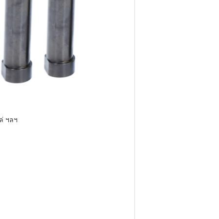
ล่ ฯลฯ