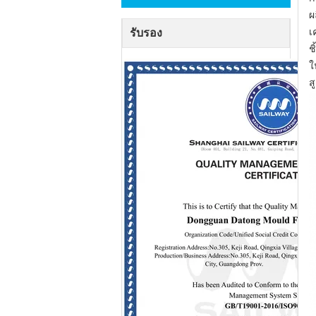
ผ
เ
รับรอง
ช
ใ
ส