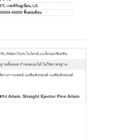
T/T, เวสเทิร์นยูเนี่ยน, L/C
50000-60000 ชิ้นต่อเดือน
iN, Aitain,Ticrn,ไนไตรด์,แบล็กออกซิเดชัน
ฐานทั้งหมด กำหนดเองได้ ไม่ใช่มาตรฐาน
พ์ทางการแพทย์ แม่พิมพ์รถยนต์ แม่พิมพ์รถยนต์
บตรง Aitain
Straight Ejector Pins Aitain
,