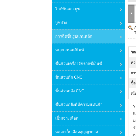
ไกด์พินและบูช
บูชป่วง
T
การฉีดขึ้นรูปแกนหลัก
หมุดแกนแม่พิมพ์
วัส
คว
ชิ้นส่วนเครื่องจักรกลซีเอ็นซี
กา
ชิ้นส่วนกัด CNC
ชื่
ชิ้นส่วนกลึง CNC
เน้
ชิ้นส่วนกลึงที่มีความแม่นยำ
ร
แ
เข็มเจาะเลือด
ม
ว
หลอดเก็บเลือดสุญญากาศ
ก